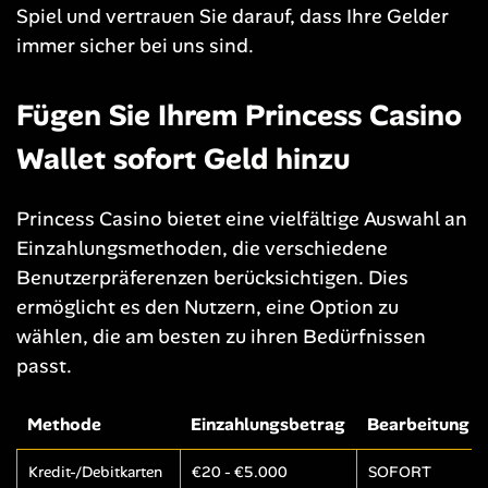
Spiel und vertrauen Sie darauf, dass Ihre Gelder
immer sicher bei uns sind.
Fügen Sie Ihrem Princess Casino
Wallet sofort Geld hinzu
Princess Casino bietet eine vielfältige Auswahl an
Einzahlungsmethoden, die verschiedene
Benutzerpräferenzen berücksichtigen. Dies
ermöglicht es den Nutzern, eine Option zu
wählen, die am besten zu ihren Bedürfnissen
passt.
Methode
Einzahlungsbetrag
Bearbeitung
Kredit-/Debitkarten
€20 - €5.000
SOFORT