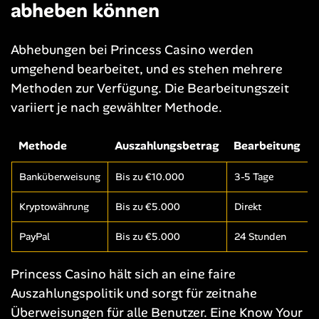
abheben können
Abhebungen bei Princess Casino werden
umgehend bearbeitet, und es stehen mehrere
Methoden zur Verfügung. Die Bearbeitungszeit
variiert je nach gewählter Methode.
Methode
Auszahlungsbetrag
Bearbeitung
Banküberweisung
Bis zu €10.000
3-5 Tage
Kryptowährung
Bis zu €5.000
Direkt
PayPal
Bis zu €5.000
24 Stunden
Princess Casino hält sich an eine faire
Auszahlungspolitik und sorgt für zeitnahe
Überweisungen für alle Benutzer. Eine Know Your