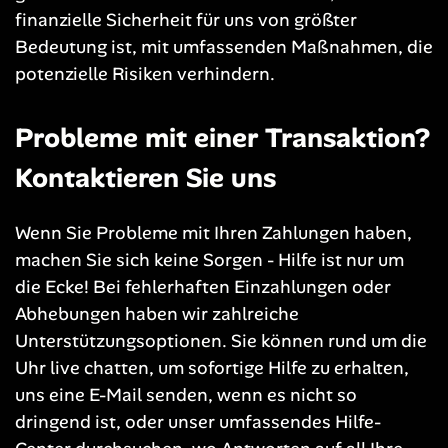
finanzielle Sicherheit für uns von größter
Bedeutung ist, mit umfassenden Maßnahmen, die
potenzielle Risiken verhindern.
Probleme mit einer Transaktion?
Kontaktieren Sie uns
Wenn Sie Probleme mit Ihren Zahlungen haben,
machen Sie sich keine Sorgen - Hilfe ist nur um
die Ecke! Bei fehlerhaften Einzahlungen oder
Abhebungen haben wir zahlreiche
Unterstützungsoptionen. Sie können rund um die
Uhr live chatten, um sofortige Hilfe zu erhalten,
uns eine E-Mail senden, wenn es nicht so
dringend ist, oder unser umfassendes Hilfe-