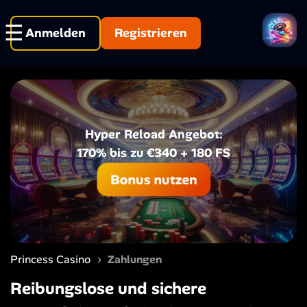
Anmelden
Registrieren
Hyper Reload Angebot:
170% bis zu €340 + 180 FS
Bonus nutzen
›
Princess Casino
Zahlungen
Reibungslose und sichere