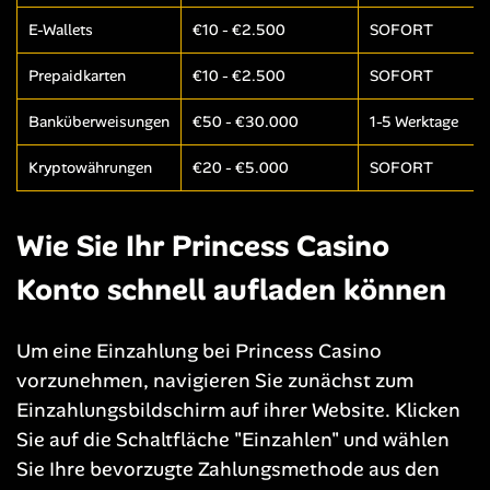
E-Wallets
€10 - €2.500
SOFORT
Prepaidkarten
€10 - €2.500
SOFORT
Banküberweisungen
€50 - €30.000
1-5 Werktage
Kryptowährungen
€20 - €5.000
SOFORT
Wie Sie Ihr Princess Casino
Konto schnell aufladen können
Um eine Einzahlung bei Princess Casino
vorzunehmen, navigieren Sie zunächst zum
Einzahlungsbildschirm auf ihrer Website. Klicken
Sie auf die Schaltfläche "Einzahlen" und wählen
Sie Ihre bevorzugte Zahlungsmethode aus den