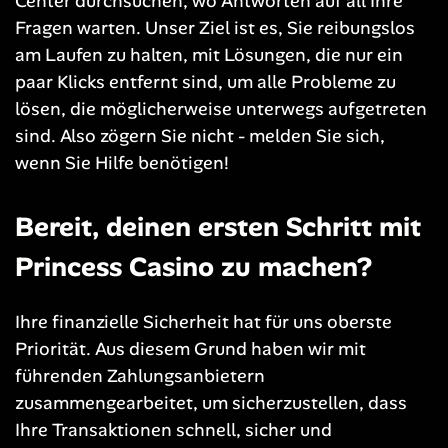
Center durchsuchen, wo Antworten auf all Ihre
Fragen warten. Unser Ziel ist es, Sie reibungslos
am Laufen zu halten, mit Lösungen, die nur ein
paar Klicks entfernt sind, um alle Probleme zu
lösen, die möglicherweise unterwegs aufgetreten
sind. Also zögern Sie nicht - melden Sie sich,
wenn Sie Hilfe benötigen!
Bereit, deinen ersten Schritt mit
Princess Casino zu machen?
Ihre finanzielle Sicherheit hat für uns oberste
Priorität. Aus diesem Grund haben wir mit
führenden Zahlungsanbietern
zusammengearbeitet, um sicherzustellen, dass
Ihre Transaktionen schnell, sicher und